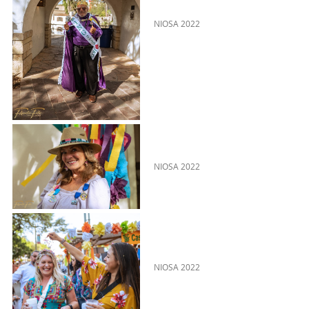
NIOSA 2022
NIOSA 2022
NIOSA 2022