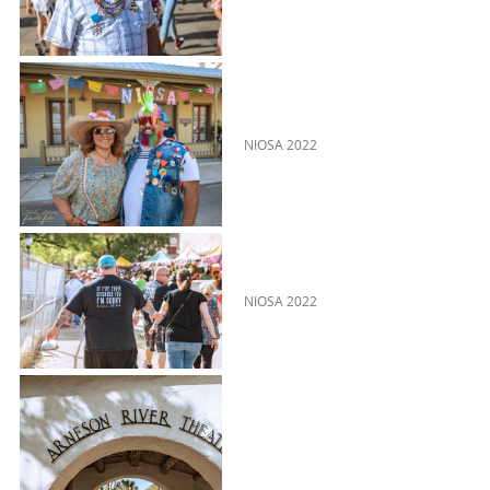
NIOSA 2022
NIOSA 2022