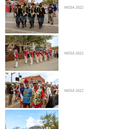
NIOSA 2022
NIOSA 2022
NIOSA 2022