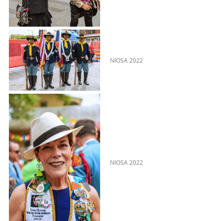
NIOSA 2022
NIOSA 2022