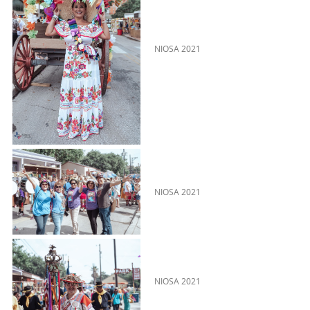
NIOSA 2021
NIOSA 2021
NIOSA 2021