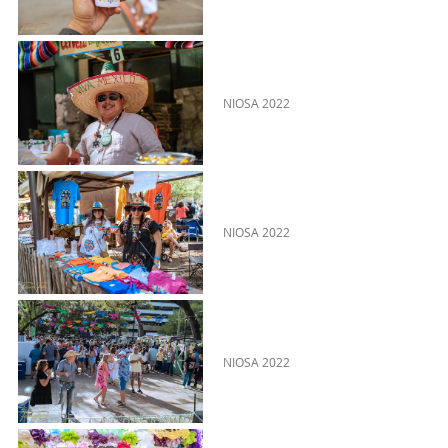
NIOSA 2022
NIOSA 2022
NIOSA 2022