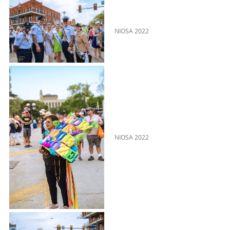
NIOSA 2022
NIOSA 2022