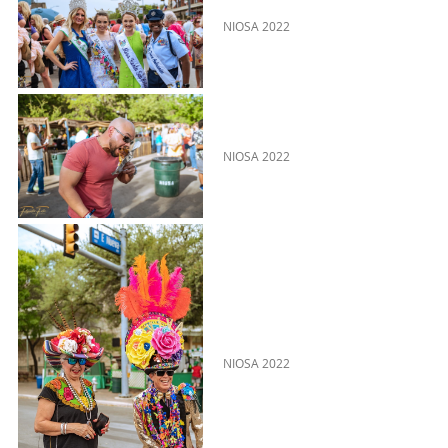
NIOSA 2022
NIOSA 2022
NIOSA 2022